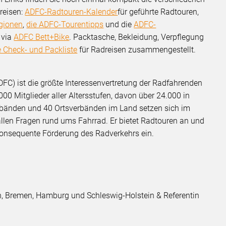
reisen:
ADFC-Radtouren-Kalender
für geführte Radtouren,
gionen
,
die ADFC-Tourentipps
und die
ADFC-
 via
ADFC Bett+Bike
. Packtasche, Bekleidung, Verpflegung
e Check- und Packliste
für Radreisen zusammengestellt.
DFC) ist die größte Interessenvertretung der Radfahrenden
000 Mitglieder aller Altersstufen, davon über 24.000 in
rbänden und 40 Ortsverbänden im Land setzen sich im
llen Fragen rund ums Fahrrad. Er bietet Radtouren an und
e konsequente Förderung des Radverkehrs ein.
, Bremen, Hamburg und Schleswig-Holstein & Referentin