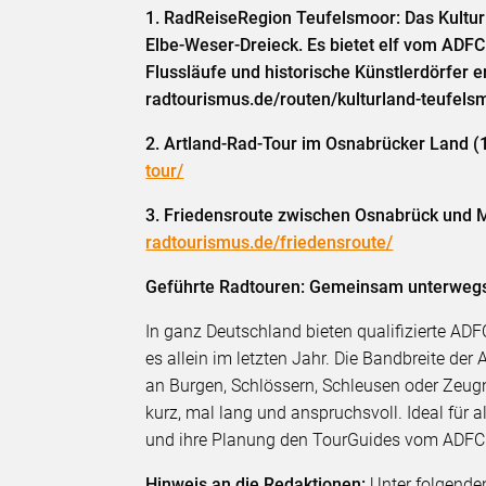
1. RadReiseRegion Teufelsmoor: Das Kulturl
Elbe-Weser-Dreieck. Es bietet elf vom ADF
Flussläufe und historische Künstlerdörfer 
radtourismus.de/routen/kulturland-teufels
2. Artland-Rad-Tour im Osnabrücker Land (
tour/
3. Friedensroute zwischen Osnabrück und 
radtourismus.de/friedensroute/
Geführte Radtouren: Gemeinsam unterweg
In ganz Deutschland bieten qualifizierte A
es allein im letzten Jahr. Die Bandbreite der
an Burgen, Schlössern, Schleusen oder Zeugni
kurz, mal lang und anspruchsvoll. Ideal für 
und ihre Planung den TourGuides vom ADFC 
Hinweis an die Redaktionen:
Unter folgende