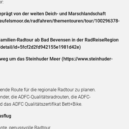
or:
eprägt von der weiten Deich- und Marschlandschaft
-teufelsmoor.de/radfahren/thementouren/tour/100296378-
e Familien-Radtour ab Bad Bevensen in der RadReiseRegion
e/detail/id=5fcf2d2fd942155e1981d42e)
eg um das Steinhuder Meer (https://www.steinhuder-
sende Route für die regionale Radtour zu planen.
der, die ADFC-Qualitätsradrouten, die ADFC-
 das ADFC Qualitätszertifikat Bett+Bike.
usflug
nnte, genussvolle Radtour.