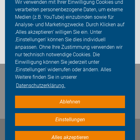
Wir verwenden mit Ihrer Einwilligung Cookies und
verarbeiten personenbezogene Daten, um externe
ADFC Delmenhorst
Medien (z.B. YouTube) einzubinden sowie für
Analyse- und Marketingzwecke. Durch Klicken auf
Sei dabei
‚Alles akzeptieren‘ willigen Sie ein. Unter
Presse
‚Einstellungen‘ können Sie dies individuell
anpassen. Ohne Ihre Zustimmung verwenden wir
Login
nur technisch notwendige Cookies. Die
Einwilligung können Sie jederzeit unter
‚Einstellungen‘ widerrufen oder ändern. Alles
Bleiben Sie in Kontakt
Weitere finden Sie in unserer
Datenschutzerklärung.
Ablehnen
Einstellungen
Impressum
Datenschutz
Cookie-Einstellungen
Alles akzeptieren